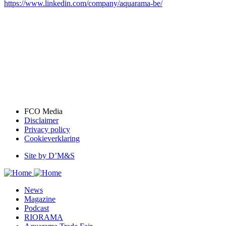
https://www.linkedin.com/company/aquarama-be/
FCO Media
Disclaimer
Bottom
Privacy policy
menu
Cookieverklaring
Site by D’M&S
DMS
menu
News
Magazine
Podcast
RIORAMA