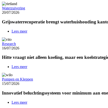
Waterzuivering
20/07/2026
Grijswaterrecuperatie brengt waterhuishouding kant
Lees meer
over
Grijswaterrecuperatie
brengt
Research
waterhuishouding
16/07/2026
kantoorgebouw
in
Hitte vraagt niet alleen koeling, maar een koelstrategi
balans
Lees meer
over
Hitte
vraagt
Pompen en Kleppen
niet
15/07/2026
alleen
koeling,
Innovatief beluchtingssysteem voor minimum aan en
maar
een
koelstrategie
Lees meer
over
Innovatief