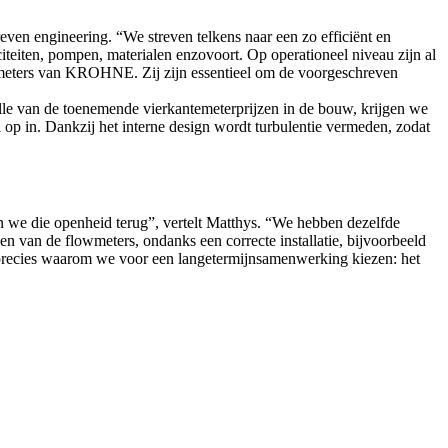
even engineering. “We streven telkens naar een zo efficiënt en
aciteiten, pompen, materialen enzovoort. Op operationeel niveau zijn al
owmeters van KROHNE. Zij zijn essentieel om de voorgeschreven
le van de toenemende vierkantemeterprijzen in de bouw, krijgen we
p in. Dankzij het interne design wordt turbulentie vermeden, zodat
n we die openheid terug”, vertelt Matthys. “We hebben dezelfde
en van de flowmeters, ondanks een correcte installatie, bijvoorbeeld
recies waarom we voor een langetermijnsamenwerking kiezen: het