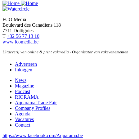
beluchtingssysteem
voor
minimum
FCO Media
aan
Boulevard des Canadiens 118
energie
7711 Dottignies
en
T
+32 56 77 13 10
onderhoud
www.fcomedia.be
Uitgeverij van online & print vakmedia - Organisator van vakevenementen
Adverteren
Inloggen
User
account
News
Magazine
menu
Podcast
RIORAMA
Aquarama Trade Fair
Company Profiles
Agenda
Vacatures
Contact
https://www.facebook.com/Aquarama.be