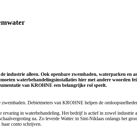
wemwater
de industrie alleen. Ook openbare zwembaden, waterparken en an
ten waterbehandelingsinstallaties hier met andere woorden feill
rumentatie van KROHNE een belangrijke rol speelt.
lieke zwembaden. Debietmeters van KROHNE helpen de omloopsnelhede
jaar ervaring in waterbehandeling. Het bedrijf is actief in zowel industr
e schaalvergroting na. Zo leverde Wattec in Sint-Niklaas onlangs het g
 haar conto schrijven.