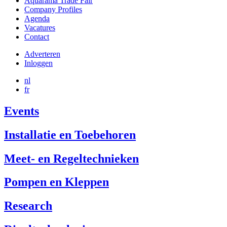
Aquarama Trade Fair
Company Profiles
Agenda
Vacatures
Contact
Adverteren
Inloggen
User
account
nl
fr
menu
reference
Events
Installatie en Toebehoren
Meet- en Regeltechnieken
Pompen en Kleppen
Research