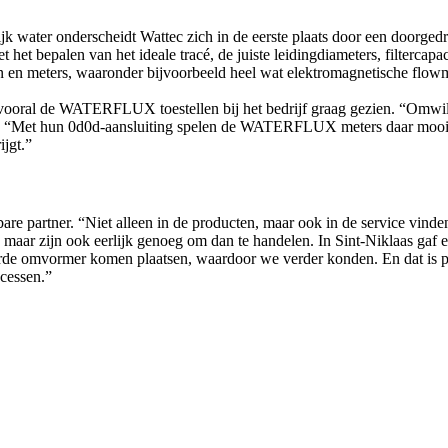
k water onderscheidt Wattec zich in de eerste plaats door een doorgedr
 het bepalen van het ideale tracé, de juiste leidingdiameters, filtercap
ren en meters, waaronder bijvoorbeeld heel wat elektromagnetische fl
vooral de WATERFLUX toestellen bij het bedrijf graag gezien. “Omwil
ys. “Met hun 0d0d-aansluiting spelen de WATERFLUX meters daar mooi o
jgt.”
re partner. “Niet alleen in de producten, maar ook in de service vinde
, maar zijn ook eerlijk genoeg om dan te handelen. In Sint-Niklaas gaf e
e omvormer komen plaatsen, waardoor we verder konden. En dat is p
ocessen.”