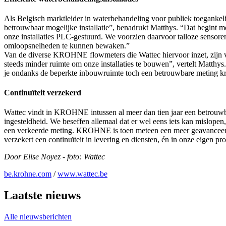
Als Belgisch marktleider in waterbehandeling voor publiek toegankelij
betrouwbaar mogelijke installatie”, benadrukt Matthys. “Dat begint met
onze installaties PLC-gestuurd. We voorzien daarvoor talloze senso
omloopsnelheden te kunnen bewaken.”
Van de diverse KROHNE flowmeters die Wattec hiervoor inzet, zijn 
steeds minder ruimte om onze installaties te bouwen”, vertelt Matth
je ondanks de beperkte inbouwruimte toch een betrouwbare meting kri
Continuïteit verzekerd
Wattec vindt in KROHNE intussen al meer dan tien jaar een betrouwba
ingesteldheid. We beseffen allemaal dat er wel eens iets kan mislopen
een verkeerde meting. KROHNE is toen meteen een meer geavanceerd
verzekert een continuïteit in levering en diensten, én in onze eigen pr
Door Elise Noyez - foto: Wattec
be.krohne.com
/
www.wattec.be
Laatste nieuws
Alle nieuwsberichten