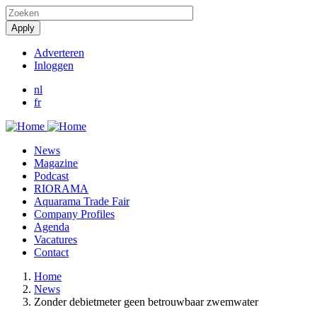
Overslaan
en
naar
de
Adverteren
inhoud
Inloggen
User
gaan
account
nl
fr
menu
News
Magazine
Podcast
RIORAMA
Aquarama Trade Fair
Company Profiles
Agenda
Vacatures
Contact
Home
News
Kruimelpad
Zonder debietmeter geen betrouwbaar zwemwater