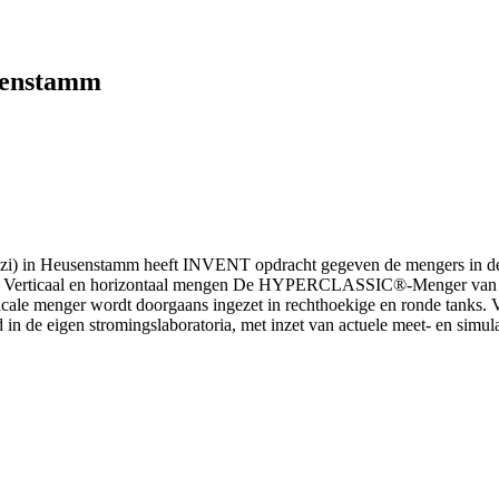
senstamm
(rwzi) in Heusenstamm heeft INVENT opdracht gegeven de mengers in de
tie. Verticaal en horizontaal mengen De HYPERCLASSIC®-Menger van IN
verticale menger wordt doorgaans ingezet in rechthoekige en ronde t
 in de eigen stromingslaboratoria, met inzet van actuele meet- en sim