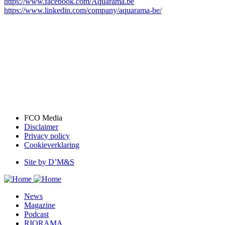
https://www.facebook.com/Aquarama.be
https://www.linkedin.com/company/aquarama-be/
FCO Media
Disclaimer
Bottom
Privacy policy
menu
Cookieverklaring
Site by D’M&S
DMS
menu
News
Magazine
Podcast
RIORAMA