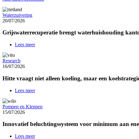
Waterzuivering
20/07/2026
Grijswaterrecuperatie brengt waterhuishouding kant
Lees meer
over
Grijswaterrecuperatie
brengt
Research
waterhuishouding
16/07/2026
kantoorgebouw
in
Hitte vraagt niet alleen koeling, maar een koelstrategi
balans
Lees meer
over
Hitte
vraagt
Pompen en Kleppen
niet
15/07/2026
alleen
koeling,
Innovatief beluchtingssysteem voor minimum aan en
maar
een
koelstrategie
Lees meer
over