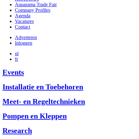
Aquarama Trade Fair
Company Profiles
Agenda
Vacatures
Contact
Adverteren
Inloggen
User
account
nl
fr
menu
reference
Events
Installatie en Toebehoren
Meet- en Regeltechnieken
Pompen en Kleppen
Research