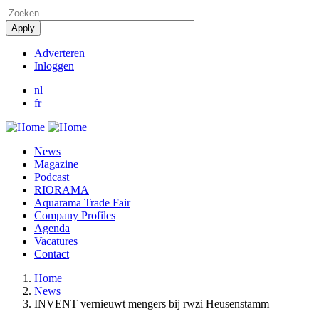
Overslaan
en
naar
de
Adverteren
inhoud
Inloggen
User
gaan
account
nl
fr
menu
News
Magazine
Podcast
RIORAMA
Aquarama Trade Fair
Company Profiles
Agenda
Vacatures
Contact
Home
News
Kruimelpad
INVENT vernieuwt mengers bij rwzi Heusenstamm