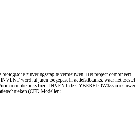
 biologische zuiveringsstap te vernieuwen. Het project combineert
VENT wordt al jaren toegepast in actiefslibtanks, waar het toestel
anks. Voor circulatietanks biedt INVENT de CYBERFLOW®-voortstuwer:
ulatietechnieken (CFD Modellen).