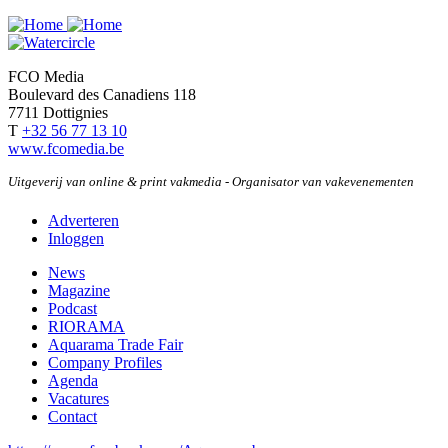
Innovatief
beluchtingssysteem
voor
minimum
FCO Media
aan
Boulevard des Canadiens 118
energie
7711 Dottignies
en
T
+32 56 77 13 10
onderhoud
www.fcomedia.be
Uitgeverij van online & print vakmedia - Organisator van vakevenementen
Adverteren
Inloggen
User
account
News
Magazine
menu
Podcast
RIORAMA
Aquarama Trade Fair
Company Profiles
Agenda
Vacatures
Contact